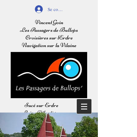
Se connecter
Vincent Goin
Les Passagers de Bullops
Croisières sur lErdre
Navigation sur la Vilaine
Sucé sur Erdre
Loire Atlantique
Balades sur l'Erdre
Navigation sur la Vilaine