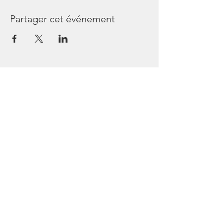
Partager cet événement
Les Passagers de Bullops
44240 Sucé sur Erdre
France
Tél
06 45 64 54 36
https://www.facebook.com/lespassagersde
bullops/
https://www.instagram.com/lespassagersd
ebullops/