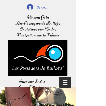
Se connecter
Vincent Goin
Les Passagers de Bullops
Croisières sur lErdre
Navigation sur la Vilaine
Sucé sur Erdre
Loire Atlantique
Balades sur l'Erdre
Navigation sur la Vilaine