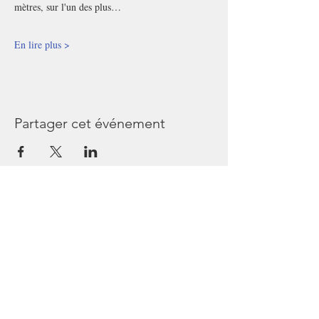
mètres, sur l'un des plus…
En lire plus >
Partager cet événement
Les Passagers de Bullops
44240 Sucé sur Erdre
France
Tél
06 45 64 54 36