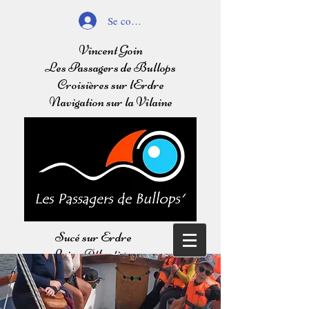
Se connecter
Vincent Goin
Les Passagers de Bullops
Croisières sur lErdre
Navigation sur la Vilaine
Sucé sur Erdre
Loire Atlantique
Balades sur l'Erdre
Navigation sur la Vilaine