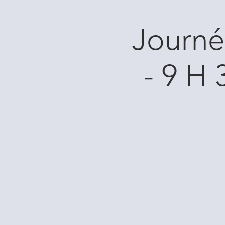
Journé
- 9 H 