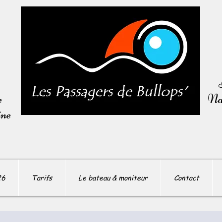
e
Nav
ine
26
Tarifs
Le bateau & moniteur
Contact