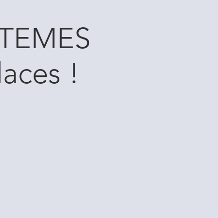
APTEMES
laces !