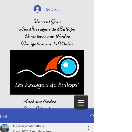
Se connecter
Vincent Goin
Les Passagers de Bullops
Croisières sur lErdre
Navigation sur la Vilaine
Sucé sur Erdre
Loire Atlantique
Balades sur l'Erdre
Post
Navigation sur la Vilaine
lespassagersdebullops
8 avr. 2025
4 min de lecture