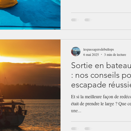
lespassagersdebullops
6 mai 2025
3 min de lecture
Sortie en batea
: nos conseils p
escapade réussi
Et si la meilleure façon de redéc
était de prendre le large ? Que c
une...