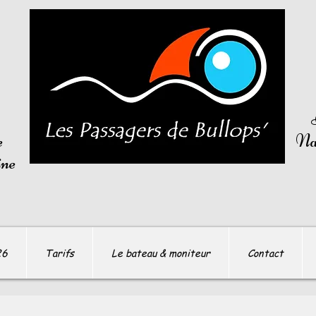
e
Nav
ine
26
Tarifs
Le bateau & moniteur
Contact