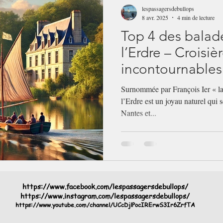
lespassagersdebullops
8 avr. 2025
4 min de lecture
Top 4 des balad
l’Erdre – Croisiè
incontournables
Surnommée par François Ier « la 
l’Erdre est un joyau naturel qui 
Nantes et...
https://www.facebook.com/lespassagersdebullops/
https://www.instagram.com/lespassagersdebullops/
https://www.youtube.com/channel/UCcDjlPocIRErwS3Ir6ZrfTA