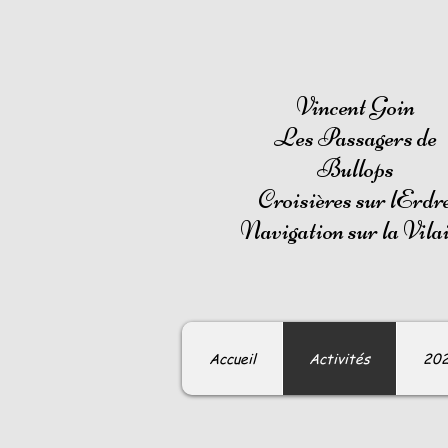
Vincent Goin
Les Passagers de
Bullops
Croisières sur lErdr
Navigation sur la Vila
Accueil
Activités
20