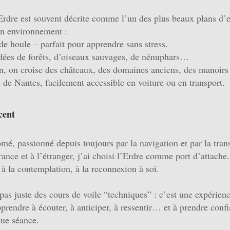
’Erdre est souvent décrite comme l’un des plus beaux plans d’
’un environnement :
 de houle – parfait pour apprendre sans stress.
ordées de forêts, d’oiseaux sauvages, de nénuphars…
n, on croise des châteaux, des domaines anciens, des manoirs e
s de Nantes, facilement accessible en voiture ou en transport.
cent
ômé, passionné depuis toujours par la navigation et par la tra
rance et à l’étranger, j’ai choisi l’Erdre comme port d’attache
 à la contemplation, à la reconnexion à soi.
pas juste des cours de voile “techniques” : c’est une expérien
prendre à écouter, à anticiper, à ressentir… et à prendre conf
que séance.