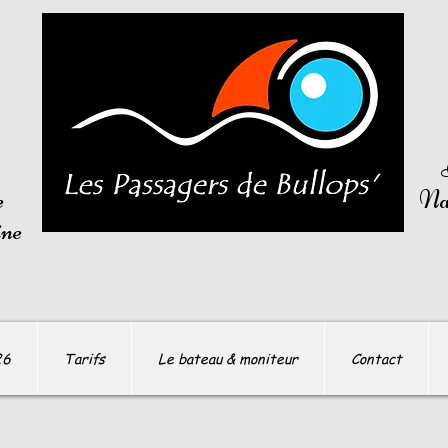
e
Nav
ine
26
Tarifs
Le bateau & moniteur
Contact