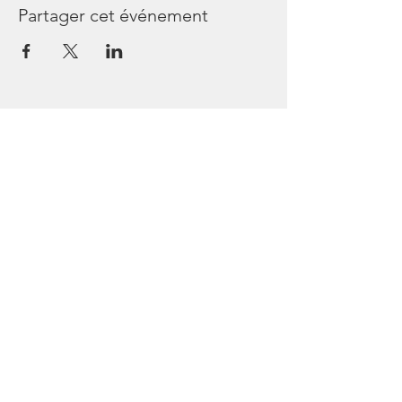
Partager cet événement
Les Passagers de Bullops
44240 Sucé sur Erdre
France
Tél
06 45 64 54 36
https://www.facebook.com/lespassagersde
bullops/
https://www.instagram.com/lespassagersd
ebullops/
https://www.youtube.com/channel/UCcDjlPocIR