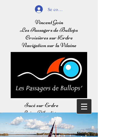
Se connecter
Vincent Goin
Les Passagers de Bullops
Croisières sur lErdre
Navigation sur la Vilaine
Sucé sur Erdre
Loire Atlantique
Balades sur l'Erdre
Navigation sur la Vilaine