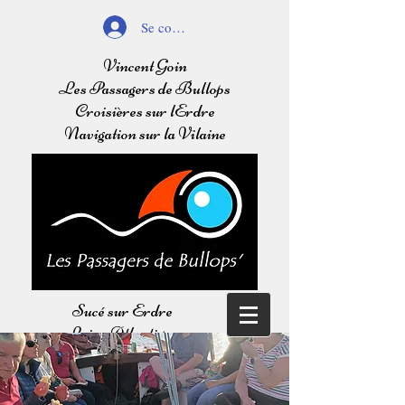
Se connecter
Vincent Goin
Les Passagers de Bullops
Croisières sur lErdre
Navigation sur la Vilaine
Sucé sur Erdre
Loire Atlantique
Balades sur l'Erdre
Navigation sur la Vilaine