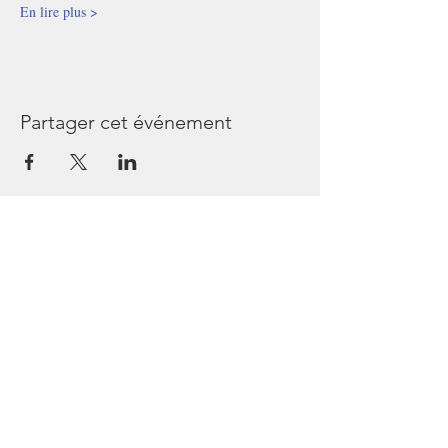
En lire plus >
Partager cet événement
Les Passagers de Bullops
44240 Sucé sur Erdre
France
Tél
06 45 64 54 36