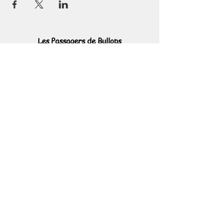
Les Passagers de Bullops
44240 Sucé sur Erdre
France
Tél
06 45 64 54 36
https://www.facebook.com/lespassagersde
bullops/
https://www.instagram.com/lespassagersd
ebullops/
https://www.youtube.com/channel/UCcDjlPocIR
ErwS3Ir6ZrfTA