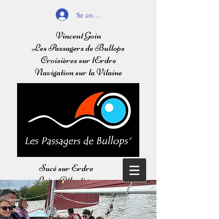
Se connecter
Vincent Goin
Les Passagers de Bullops
Croisières sur lErdre
Navigation sur la Vilaine
Sucé sur Erdre
Loire Atlantique
Balades sur l'Erdre
Navigation sur la Vilaine