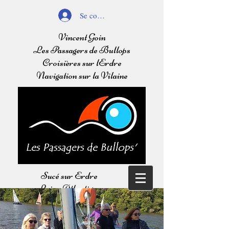
Se connecter
Vincent Goin
Les Passagers de Bullops
Croisières sur lErdre
Navigation sur la Vilaine
Sucé sur Erdre
Loire Atlantique
Balades sur l'Erdre
Navigation sur la Vilaine