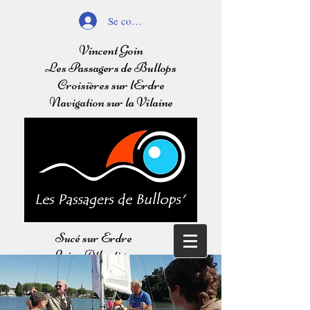
Se connecter
Vincent Goin
Les Passagers de Bullops
Croisières sur lErdre
Navigation sur la Vilaine
Sucé sur Erdre
Loire Atlantique
Balades sur l'Erdre
Navigation sur la Vilaine