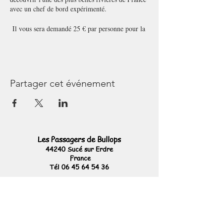
avec un chef de bord expérimenté.
Il vous sera demandé 25 € par personne pour la
sortie, règlement par chèque, liquide ou chèques
vacances. RDV sur le ponton principal du port de
Sucé sur Erdre.
Au programme, navigation vers Carquefou, la
Partager cet événement
Chapelle, Nantes si nous avons du vent
Pensez à réserver votre place, obligatoire, 11
places maxi
Rassemblement au port de Sucé sur Erdre, quai
Les Passagers de Bullops
du Vétille
44240 Sucé sur Erdre
France
Ambiance conviviale et décontractée à bord.
Tél
06 45 64 54 36