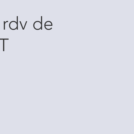
rdv de
T