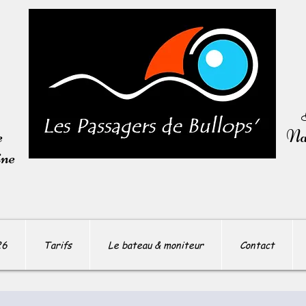
e
Nav
ine
26
Tarifs
Le bateau & moniteur
Contact