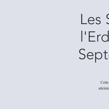
Les 
l'Er
Sept
Cette
atteint