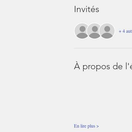
Invités
+ 4 aut
À propos de l
                             
                                   
                                  
                                    
                                    
                                    
En lire plus >