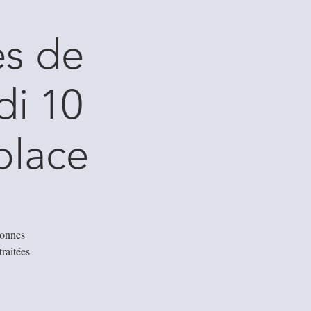
es de
di 10
place
sonnes
traitées