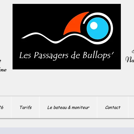
e
Nav
ine
26
Tarifs
Le bateau & moniteur
Contact