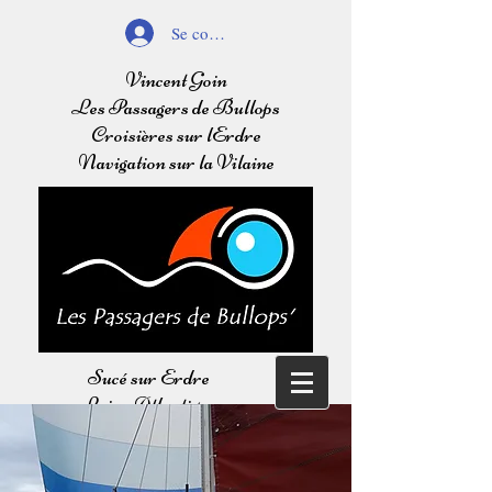
Se connecter
Vincent Goin
Les Passagers de Bullops
Croisières sur lErdre
Navigation sur la Vilaine
Sucé sur Erdre
Loire Atlantique
Balades sur l'Erdre
Navigation sur la Vilaine