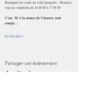
Rejoignez les cours de voile proposés . Horaires 
tous les vendredis de 14 H 00 à 17 H 00
C'est  30  € la séance de 3 heures, tout 
compr…
En lire plus >
Partager cet événement
Les Passagers de Bullops
44240 Sucé sur Erdre
France
Tél
06 45 64 54 36