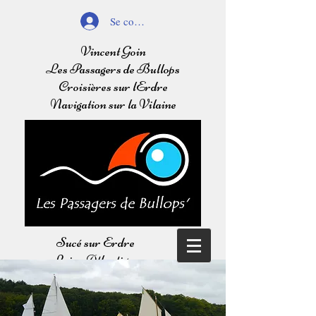
Se connecter
Vincent Goin
Les Passagers de Bullops
Croisières sur lErdre
Navigation sur la Vilaine
Sucé sur Erdre
Loire Atlantique
Balades sur l'Erdre
Navigation sur la Vilaine