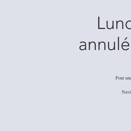
Lund
annulé
Pour une
Navig