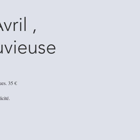
ril ,
uvieuse
ues. 35 €
icité.