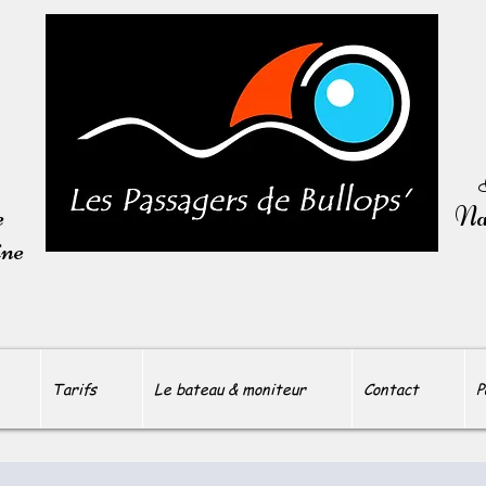
e
Nav
ine
Tarifs
Le bateau & moniteur
Contact
P