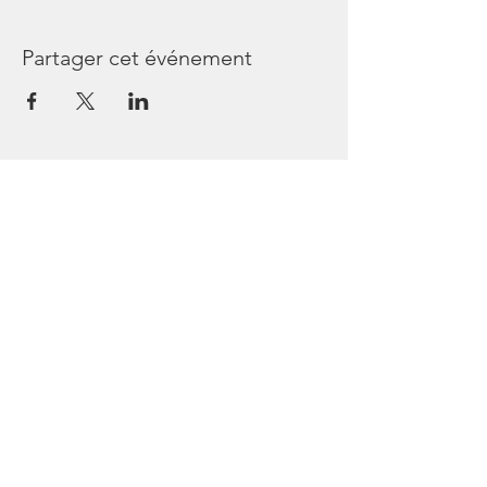
Partager cet événement
Les Passagers de Bullops
44240 Sucé sur Erdre
France
Tél
06 45 64 54 36
https://www.facebook.com/lespassagersde
bullops/
https://www.instagram.com/lespassagersd