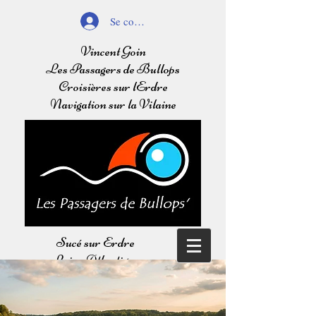
Se connecter
Vincent Goin
Les Passagers de Bullops
Croisières sur lErdre
Navigation sur la Vilaine
Sucé sur Erdre
Loire Atlantique
Balades sur l'Erdre
Navigation sur la Vilaine