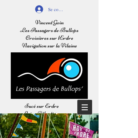
Se connecter
Vincent Goin
Les Passagers de Bullops
Croisières sur lErdre
Navigation sur la Vilaine
Sucé sur Erdre
Loire Atlantique
Balades sur l'Erdre
Navigation sur la Vilaine