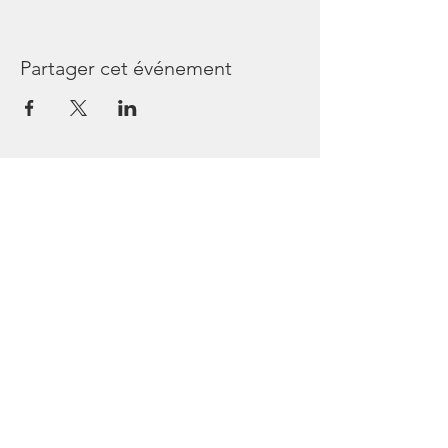
Partager cet événement
Les Passagers de Bullops
44240 Sucé sur Erdre
France
Tél
06 45 64 54 36
https://www.facebook.com/lespassagersde
bullops/
https://www.instagram.com/lespassagersd