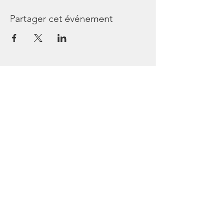
Partager cet événement
Les Passagers de Bullops
44240 Sucé sur Erdre
France
Tél
06 45 64 54 36
https://www.facebook.com/lespassagersde
bullops/
https://www.instagram.com/lespassagersd
ebullops/