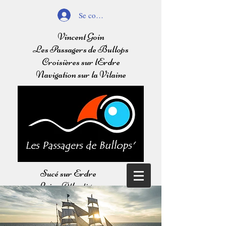
Se connecter
Vincent Goin
Les Passagers de Bullops
Croisières sur lErdre
Navigation sur la Vilaine
Sucé sur Erdre
Loire Atlantique
Balades sur l'Erdre
Navigation sur la Vilaine