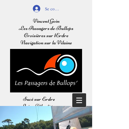
Se connecter
Vincent Goin
Les Passagers de Bullops
Croisières sur lErdre
Navigation sur la Vilaine
Sucé sur Erdre
Loire Atlantique
Balades sur l'Erdre
Navigation sur la Vilaine