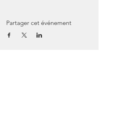
Partager cet événement
Les Passagers de Bullops
44240 Sucé sur Erdre
France
Tél
06 45 64 54 36
https://www.facebook.com/lespassagersde
bullops/