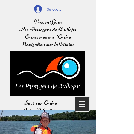
Se connecter
Vincent Goin
Les Passagers de Bullops
Croisières sur lErdre
Navigation sur la Vilaine
Sucé sur Erdre
Loire Atlantique
Balades sur l'Erdre
Navigation sur la Vilaine