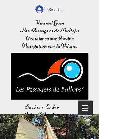
Se connecter
Vincent Goin
Les Passagers de Bullops
Croisières sur lErdre
Navigation sur la Vilaine
Sucé sur Erdre
Loire Atlantique
Balades sur l'Erdre
Navigation sur la Vilaine