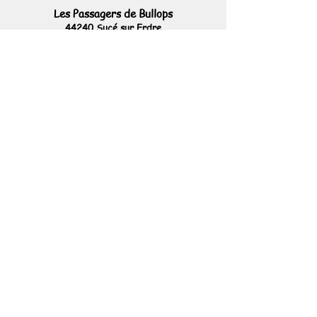
Les Passagers de Bullops
44240 Sucé sur Erdre
France
Tél
06 45 64 54 36
https://www.facebook.com/lespassagersde
bullops/
https://www.instagram.com/lespassagersd
ebullops/
https://www.youtube.com/channel/UCcDjlPocIR
ErwS3Ir6ZrfTA