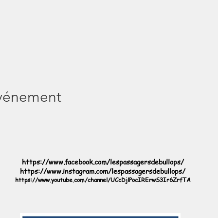
 la manière suivante : une participation active (non obligatoire) de l'éq
prise de barre pendant toute la navigation.
, nous naviguerons vers port Jean, (Carquefou), voire port de la Grimau
part (Sucé-sur-Erdre).
personne pour l'ensemble de la séance - 8 places maximum.
événement
https://www.facebook.com/lespassagersdebullops/
https://www.instagram.com/lespassagersdebullops/
https://www.youtube.com/channel/UCcDjlPocIRErwS3Ir6ZrfTA