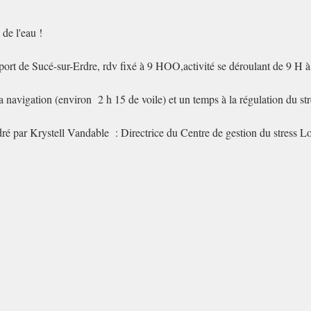
l de l'eau !
ort de Sucé-sur-Erdre, rdv fixé à 9 HOO,activité se déroulant de 9 H 
 navigation (environ 2 h 15 de voile) et un temps à la régulation du str
cadré par Krystell Vandable : Directrice du Centre de gestion du stress L
 Sophrologue Diplômée de l’Académie de sophrologie de Paris
vrir des outils et techniques efficaces pour mieux gérer votre stress au 
tous les groupes sociaux et toutes les classes d'âge
le stress concerne
.
n subissent les conséquences plus fortement, selon leur contexte personne
r moi-même, brevet d'état (20 ans d'expérience).