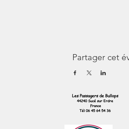
L'activité voile se déroulera de
incité(e)s aux manoeuvres, à la 
En fonction de la force du vent
pour revenir à notre point de dé
Il vous sera demandé 50 € par 
Partager cet 
Les Passagers de Bullops
44240 Sucé sur Erdre
France
Tél 06 45 64 54 36