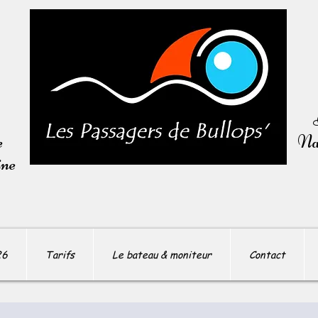
e
Nav
ine
26
Tarifs
Le bateau & moniteur
Contact