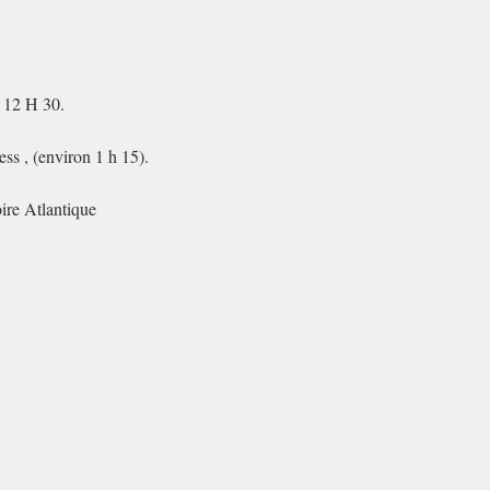
à 12 H 30.
ess , (environ 1 h 15).
oire Atlantique
quotidien.
 Personne n'y échappe vraiment.
l, psychosocial, professionnel