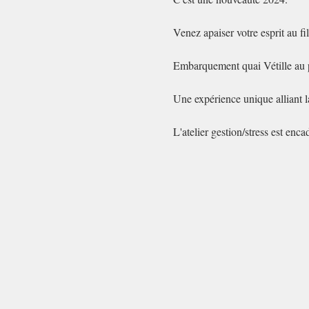
Venez apaiser votre esprit au fi
Embarquement quai Vétille au p
Une expérience unique alliant la
L'atelier gestion/stress est en
Krystell est entre autre
A quai ou sur l'eau, venez décou
Cette sortie est ouverte à tous, 
Toutefois, certains individus e
et de santé.
L'activité voile est encadrée pa