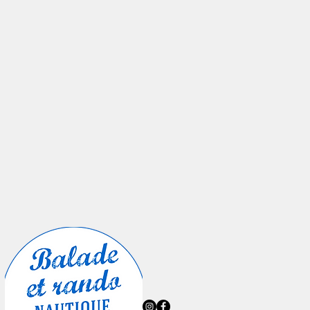
uipage est demandée, vous serez
dière (La Chapelle sur Erdre)