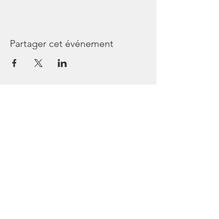
Partager cet événement
Les Passagers de Bullops
44240 Sucé sur Erdre
France
Tél
06 45 64 54 36
https://www.facebook.com/lespassagersde
bullops/