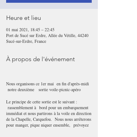
Heure et lieu
01 mai 2021, 18:45 – 22:45
Port de Sucé sur Erdre, Allée du Vétille, 44240
Sucé-sur-Erdre, France
À propos de l'événement
Nous organisons ce 1er mai en fin d'après-midi
notre deuxième sortie voile-picnic-apéro
Le principe de cette sortie est le suivant :
rassemblement à bord pour un embarquement
immédiat et nous partirons à la voile en direction
de la Chapelle, Carquefou. Nous nous arrêterons
pour manger, pique niquer ensemble, prévoyez
un petit surplus pour votre chef de bord, c'est la
coutume. Vous pouvez apporter une bouteille