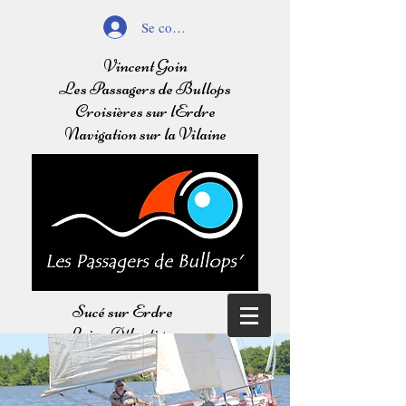
Se connecter
Vincent Goin
Les Passagers de Bullops
Croisières sur lErdre
Navigation sur la Vilaine
Sucé sur Erdre
Loire Atlantique
Balades sur l'Erdre
Navigation sur la Vilaine